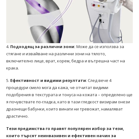
4.
Подходящ за различни зони:
Може да се използва за
стягане и извайване на различни зони на тялото,
включително лице, врат, корем, бедра и вътрешна част на
крака.
5.
Ефективност и видими резултати
: След вече 4
процедури смело мога да кажа, че отчитат видими
подобрения в текстурата и тонуса на кожата – определено ще
я почувствате по-гладка, като в тази гледкост визирам онези
дразнещи бабунки, които винаги ни тревожат, намаляват
драстично.
Тези предимства го правят популярен избор за тези,
които търсят неинвазивен и ефективен начин за