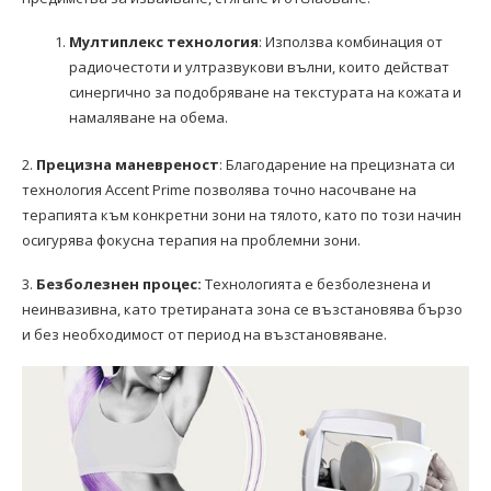
Мултиплекс технология
: Използва комбинация от
радиочестоти и ултразвукови вълни, които действат
синергично за подобряване на текстурата на кожата и
намаляване на обема.
2.
Прецизна маневреност
: Благодарение на прецизната си
технология Accent Prime позволява точно насочване на
терапията към конкретни зони на тялото, като по този начин
осигурява фокусна терапия на проблемни зони.
3.
Безболезнен процес:
Технологията е безболезнена и
неинвазивна, като третираната зона се възстановява бързо
и без необходимост от период на възстановяване.