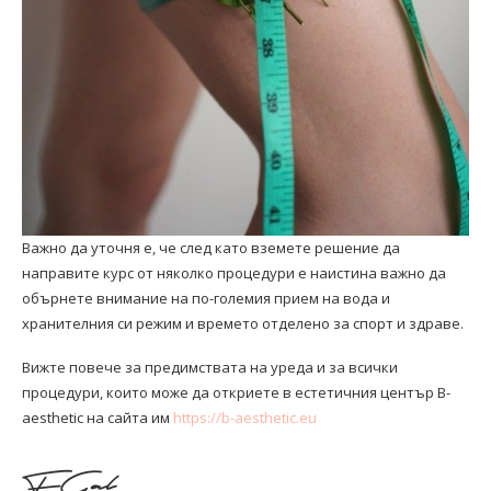
Важно да уточня е, че след като вземете решение да
направите курс от няколко процедури е наистина важно да
обърнете внимание на по-големия прием на вода и
хранителния си режим и времето отделено за спорт и здраве.
Вижте повече за предимствата на уреда и за всички
процедури, които може да откриете в естетичния център B-
aesthetic на сайта им
https://b-aesthetic.eu
FGal