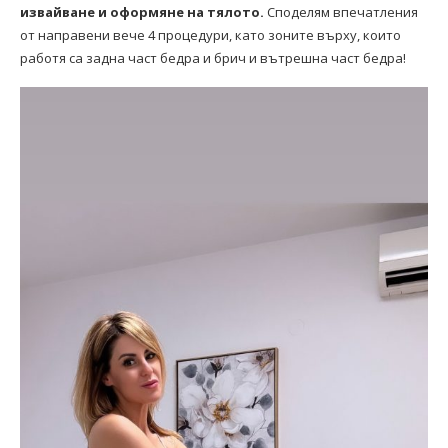
извайване и оформяне на тялото.
Споделям впечатления
от направени вече 4 процедури, като зоните върху, които
работя са задна част бедра и брич и вътрешна част бедра!