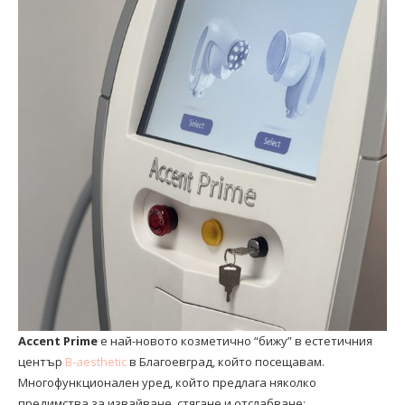
Accent Prime
е най-новото козметично “бижу” в естетичния
център
B-aesthetic
в Благоевград, който посещавам.
Многофункционален уред, който предлага няколко
предимства за извайване, стягане и отслабване: