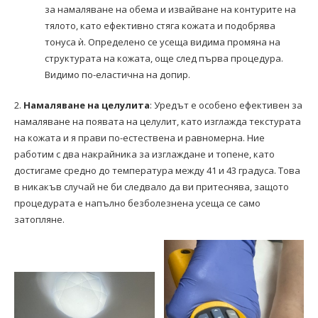
за намаляване на обема и извайване на контурите на
тялото, като ефективно стяга кожата и подобрява
тонуса ѝ. Определено се усеща видима промяна на
структурата на кожата, още след първа процедура.
Видимо по-еластична на допир.
2.
Намаляване на целулита
: Уредът е особено ефективен за
намаляване на появата на целулит, като изглажда текстурата
на кожата и я прави по-естествена и равномерна. Ние
работим с два накрайника за изглаждане и топене, като
достигаме средно до температура между 41 и 43 градуса. Това
в никакъв случай не би следвало да ви притеснява, защото
процедурата е напълно безболезнена усеща се само
затопляне.