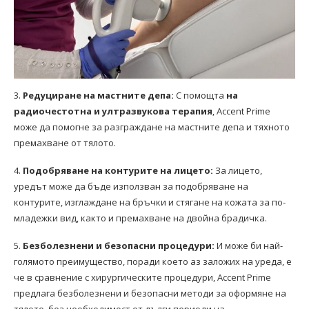
3.
Редуциране на мастните депа:
С помощта
на
радиочестотна и ултразвукова терапия
, Accent Prime
може да помогне за разграждане на мастните депа и тяхното
премахване от тялото.
4.
Подобряване на контурите на лицето:
За лицето,
уредът може да бъде използван за подобряване на
контурите, изглаждане на бръчки и стягане на кожата за по-
младежки вид, както и премахване на двойна брадичка.
5.
Безболезнени и безопасни процедури:
И може би най-
голямото преимущество, поради което аз заложих на уреда, е
че в сравнение с хирургическите процедури, Accent Prime
предлага безболезнени и безопасни методи за оформяне на