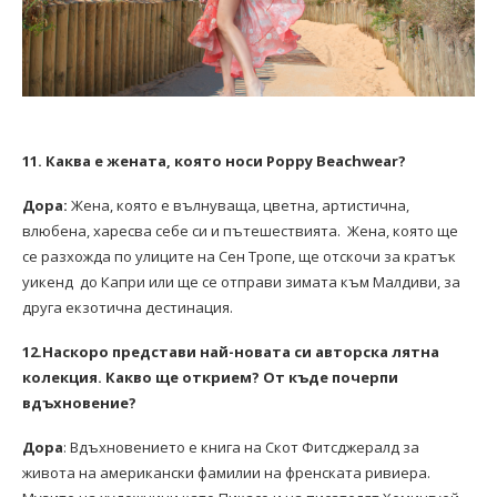
11. Каква е жената, която носи Poppy Beachwear?
Дора:
Жена, която е вълнуваща, цветна, артистична,
влюбена, харесва себе си и пътешествията. Жена, която ще
се разхожда по улиците на Сен Тропе, ще отскочи за кратък
уикенд до Капри или ще се отправи зимата към Малдиви, за
друга екзотична дестинация.
12.Наскоро представи най-новата си авторска лятна
колекция. Какво ще открием? От къде почерпи
вдъхновение?
Дора
: Вдъхновението е книга на Скот Фитсджералд за
живота на американски фамилии на френската ривиера.