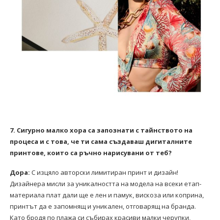
7. Сигурно малко хора са запознати с тайнството на
процеса и с това, че ти сама създаваш дигиталните
принтове, които са ръчно нарисувани от теб?
Дора:
С изцяло авторски лимитиран принт и дизайн!
Дизайнера мисли за уникалността на модела на всеки етап-
материала плат дали ще е лен и памук, вискоза или коприна,
принтът да е запомнящ и уникален, отговарящ на бранда.
Като бродя по плажа си събирах красиви малки черупки,