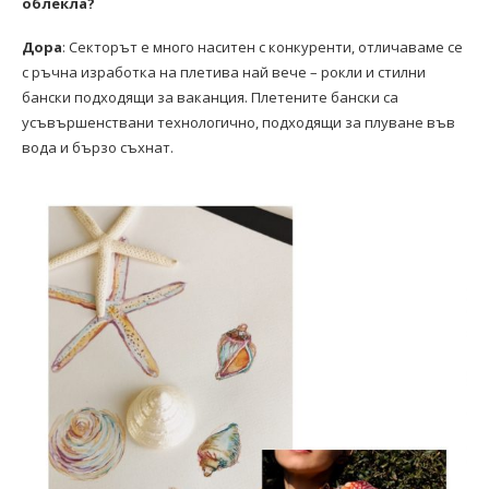
облекла?
Дора
: Секторът е много наситен с конкуренти, отличаваме се
с ръчна изработка на плетива най вече – рокли и стилни
бански подходящи за ваканция. Плетените бански са
усъвършенствани технологично, подходящи за плуване във
вода и бързо съхнат.