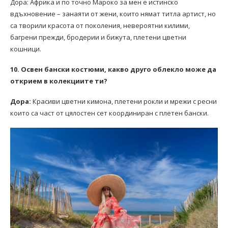
Дора: Африка и по точно Мароко за мен е истинско
вдъхновение – занаяти от жени, които нямат титла артист, но
са творили красота от поколения, невероятни килими,
багрени прежди, бродерии и бижута, плетени цветни
кошници.
10. Освен бански костюми, какво друго облекло може да
открием в колекциите ти?
Дора:
Красиви цветни кимона, плетени рокли и мрежи с ресни
които са част от цялостен сет координиран с плетен бански.