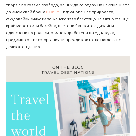
творя с по-голяма свобода, реших да се отдам на изкушението
да имам свой бранд
POPPY
– вдъхновен от природата,
създавайки силуети за женско тяло блестящо на лятно слънце
край морето или басейна, плетени банските с дизайни
единсвени по рода си, ръчно изработени на една кука,
предимно от 100 % органични прежди които ще поглезят с
деликатен допир.