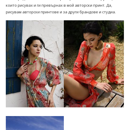
които рисувах и ги превърнах в мой авторски принт. Да,
рисувам авторски принтове и за други брандове и студиа.