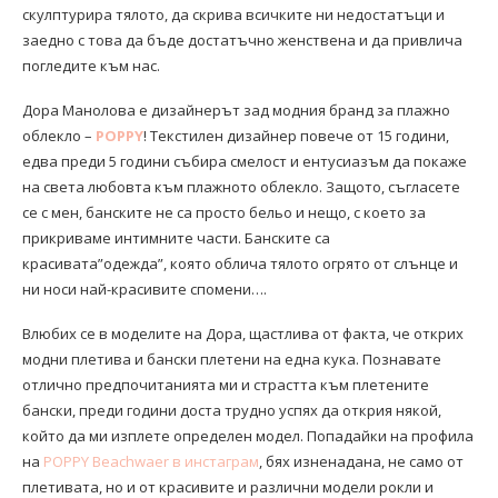
скулптурира тялото, да скрива всичките ни недостатъци и
заедно с това да бъде достатъчно женствена и да привлича
погледите към нас.
Дора Манолова е дизайнерът зад модния бранд за плажно
облекло –
POPPY
! Текстилен дизайнер повече от 15 години,
едва преди 5 години събира смелост и ентусиазъм да покаже
на света любовта към плажното облекло. Защото, съгласете
се с мен, банските не са просто бельо и нещо, с което за
прикриваме интимните части. Банските са
красивата”одежда”, която облича тялото огрято от слънце и
ни носи най-красивите спомени….
Влюбих се в моделите на Дора, щастлива от факта, че открих
модни плетива и бански плетени на една кука. Познавате
отлично предпочитанията ми и страстта към плетените
бански, преди години доста трудно успях да открия някой,
който да ми изплете определен модел. Попадайки на профила
на
POPPY Beachwaer в инстаграм
, бях изненадана, не само от
плетивата, но и от красивите и различни модели рокли и