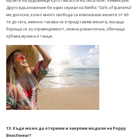
Музите на художници като Пикасо и на писателят Хемингуей.
Друго вдъхновение бе един сериал на Netflix “Girls of Ipanema”
ме докосна, колко много свобода са извоювали жените от 60-
те до сега, именно такава си я представям жената, искаща
бореща се за справедливост, нежна романтична, обичаща
хубава музика и танци.
13. Къде може да открием и закупим модели на Poppy
Beachwear?