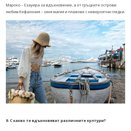
Мароко – Езауира за вдъхновение, а от гръцките острови
любим Кефалония – синя магия и плажове с невероятни гледки.
9. С какво те вдъхновяват различните култури?