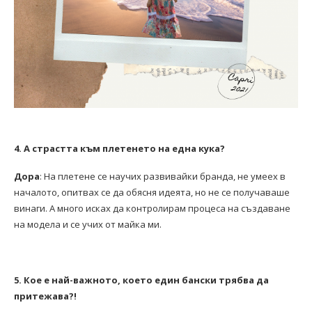
4. А страстта към плетенето на една кука?
Дора
: На плетене се научих развивайки бранда, не умеех в
началото, опитвах се да обясня идеята, но не се получаваше
винаги. А много исках да контролирам процеса на създаване
на модела и се учих от майка ми.
5. Кое е най-важното, което един бански трябва да
притежава?!