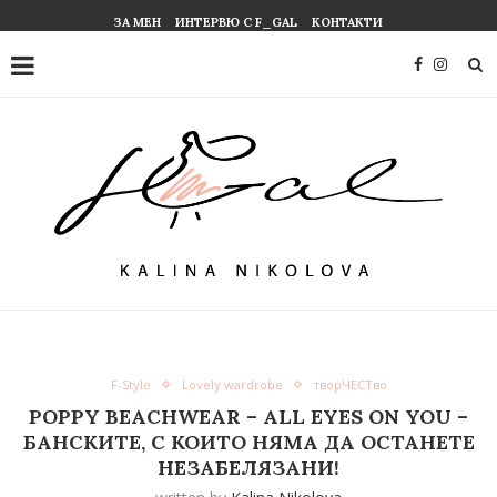
ЗА МЕН
ИНТЕРВЮ С F_GAL
КОНТАКТИ
F-Style
Lovely wardrobe
творЧЕСТво
POPPY BEACHWEAR – ALL EYES ON YOU –
БАНСКИТЕ, С КОИТО НЯМА ДА ОСТАНЕТЕ
НЕЗАБЕЛЯЗАНИ!