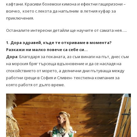
кафтани. Красиви бохемски кимона и ефектни гащеризони –
всичко, което с лекота да напълним в летния куфар за
приключения.
Останалите интересни детайли ще научите от самата нея…..
1. Дора здравей, къде те откриваме в момента?
Разкажи ни малко повече са себе си…
Дора
: Благодаря за поканата, аз съм винаги на път, днес съм
на морския бряг търсеща вдъхновение и да се насладя на
спокойствието от морето, а делнични дни пътуваща между
работни срещи в София и Сливен- текстилна компания за
която работя от дълго време.