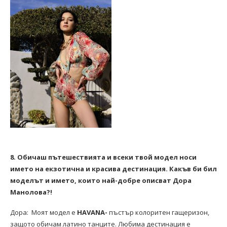
8. Обичаш пътешествията и всеки твой модел носи
името на екзотична и красива дестинация. Какъв би бил
моделът и името, които най-добре описват Дора
Манолова?!
Дора: Моят модел e
HAVANA-
пъстър колоритен гащеризон,
защото обичам латино танците. Любима дестинация е