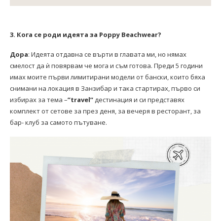
3. Кога се роди идеята за Poppy Beachwear?
Дора
: Идеята отдавна се върти в главата ми, но нямах
смелост да ѝ повярвам че мога и съм готова. Преди 5 години
имах моите първи лимитирани модели от бански, които бяха
снимани на локация в Занзибар и така стартирах, първо си
избирах за тема –
”travel”
дестинация и си представях
комплект от сетове за през деня, за вечеря в ресторант, за
бар- клуб за самото пътуване.