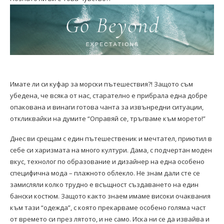
Имате ли си куфар за морски пътешествия?! Защото съм
убедена, че всяка от нас, старателно е прибрала една добре
опакована и винаги готова чанта за извънредни ситуации,
откликвайки на думите “Оправяй се, тръгваме към морето!”
Днес ви срещам с един пътешественик и мечтател, приютил в
себе си харизмата на много култури. Дама, с подчертан моден
вкус, технолог по образование и дизайнер на една особено
специфична мода – плажното облекло. Не знам дали сте се
замисляли колко трудно е всъщност създаването на един
бански костюм. Защото както знаем имаме високи очаквания
към тази “одежда”, с която прекарваме особено голяма част
от времето си през лятото, и не само. Иска ни се да извайва и