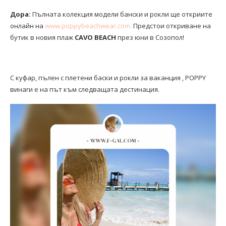
Дора:
Пълната колекция модели бански и рокли ще откриите
онлайн на
www.poppybeachwear.com.
Предстои откриване на
бутик в новия плаж
CAVO BEACH
през юни в Созопол!
С куфар, пълен с плетени баски и рокли за ваканция , POPPY
винаги е на път към следващата дестинация.