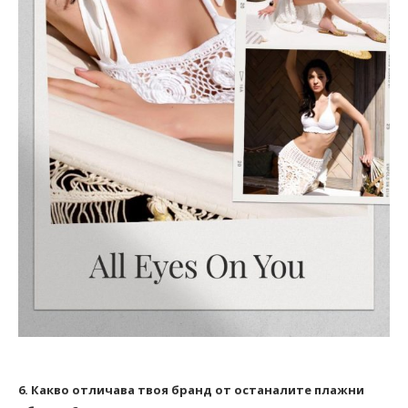
6. Какво отличава твоя бранд от останалите плажни