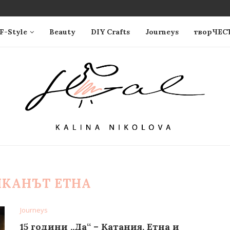
F-Style
Beauty
DIY Crafts
Journeys
творЧЕС
ЛКАНЪТ ЕТНА
Journeys
15 години „Да“ – Катания, Етна и