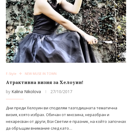
F-Style
NEW MUSE IN TOWN
Атрактивна визия за Хелоуин!
by
Kalina Nikolova
27/10/2017
Дни преди Хелоуин ви споделям тазгодишната тематична
визия, която избрах. Обичан от мнозина, неразбран и
нехаресван от други, Вси Светии е празник, на който започнах
да обръщам внимание след като…