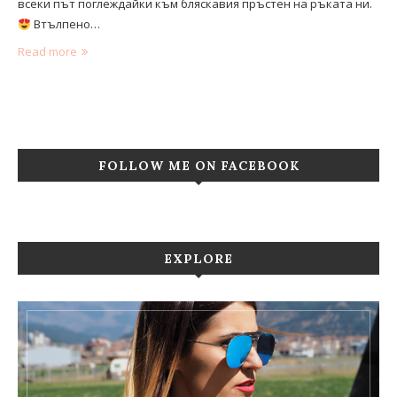
всеки път поглеждайки към бляскавия пръстен на ръката ни.
Втълпено…
Read more
FOLLOW ME ON FACEBOOK
EXPLORE