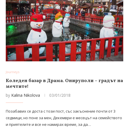
Journeys
Коледен базар в Драма. Онируполи – градът на
мечтите!
by
Kalina Nikolova
03/01/2018
Позабавих се доста с този пост, със закъснение почти от 3
седмици, но поне за мен, Декември е месецът на семейството
и приятелите и все не намирах време, за да…