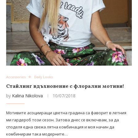
Accessories
Daily Looks
Стайлинг вдъхновение с флорални мотиви!
by
Kalina Nikolova
10/07/2018
Мотивите асоцииращи цветна градина са фаворит в летния
ми гардероб този сезон. Затова днес се включвам, за да
споделя една свежа лятна комбинация и моя начин да
комбинирам така модерните…