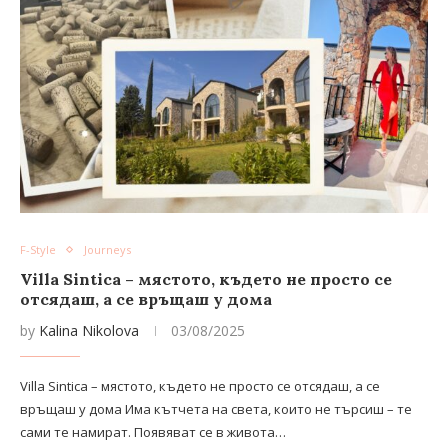
F-Style
Journeys
Villa Sintica – мястото, където не просто се
отсядаш, а се връщаш у дома
by
Kalina Nikolova
03/08/2025
Villa Sintica – мястото, където не просто се отсядаш, а се
връщаш у дома Има кътчета на света, които не търсиш – те
сами те намират. Появяват се в живота…