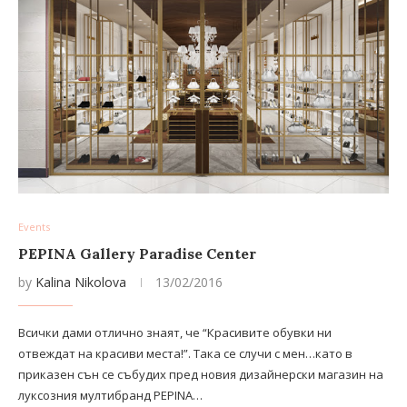
Events
PEPINA Gallery Paradise Center
by
Kalina Nikolova
13/02/2016
Всички дами отлично знаят, че “Красивите обувки ни
отвеждат на красиви места!”. Така се случи с мен…като в
приказен сън се събудих пред новия дизайнерски магазин на
луксозния мултибранд PEPINA…