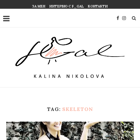
ЗА МЕН
ИНТЕРВЮ С F_GAL
КОНТАКТИ
TAG:
SKELETON