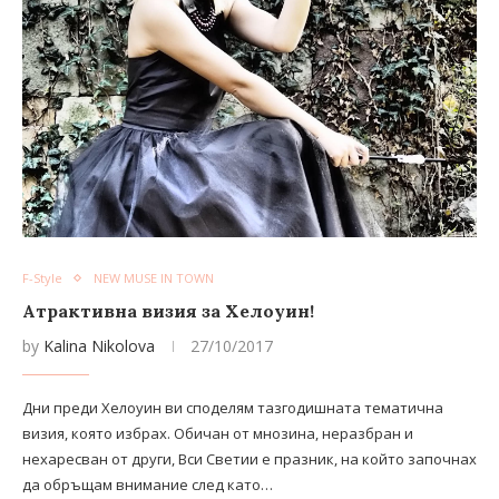
F-Style
NEW MUSE IN TOWN
Атрактивна визия за Хелоуин!
by
Kalina Nikolova
27/10/2017
Дни преди Хелоуин ви споделям тазгодишната тематична
визия, която избрах. Обичан от мнозина, неразбран и
нехаресван от други, Вси Светии е празник, на който започнах
да обръщам внимание след като…