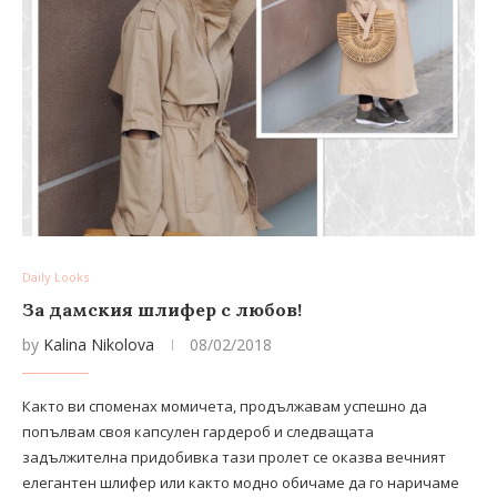
Daily Looks
За дамския шлифер с любов!
by
Kalina Nikolova
08/02/2018
Както ви споменах момичета, продължавам успешно да
попълвам своя капсулен гардероб и следващата
задължителна придобивка тази пролет се оказва вечният
елегантен шлифер или както модно обичаме да го наричаме