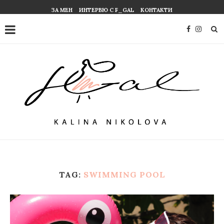
ЗА МЕН
ИНТЕРВЮ С F_GAL
КОНТАКТИ
TAG:
SWIMMING POOL