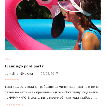
F-Style
Flamingo pool party
by
Kalina Nikolova
22/08/2017
Така де… 2017 година трябваше да мине под знака на огнения
петел, но като че ли премина изцяло и обсебващо под знака
на ФЛАМИНГО. В социалните мрежи обикаля един забавен…
Read more