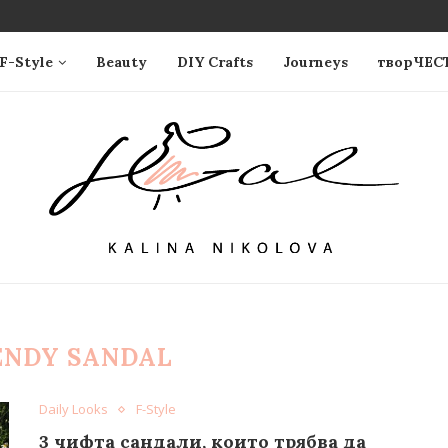
F-Style
Beauty
DIY Crafts
Journeys
творЧЕС
ENDY SANDAL
Daily Looks
F-Style
3 чифта сандали, които трябва да