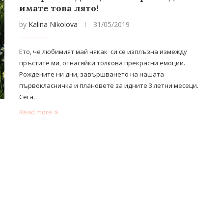
имате това лято!
by
Kalina Nikolova
31/05/2019
Ето, че любимият май някак си се изплъзна измежду
пръстите ми, отнасяйки толкова прекрасни емоции.
Рождените ни дни, завършването на нашата
първокласничка и плановете за идните 3 летни месеци.
Сега…
Read more