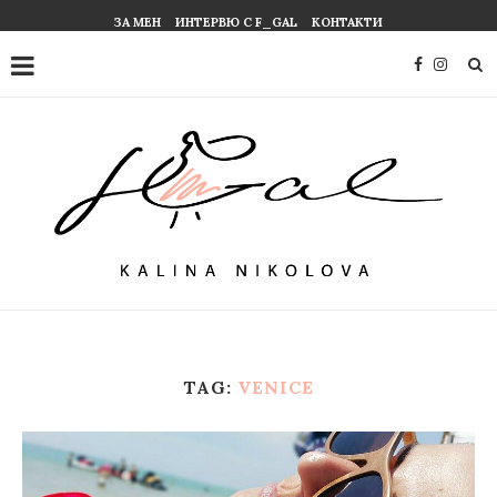
ЗА МЕН
ИНТЕРВЮ С F_GAL
КОНТАКТИ
TAG:
VENICE