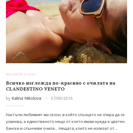
New MUSE in town
Всичко изглежда по-красиво с очилата на
CLANDESTINO VENETO
by
Kalina Nikolova
07/06/2016
Настъпи любимият ми сезон, в който слънцето не спира да се
усмихва, а единственото нещо от което имам нужда е цветен
бански и слънчеви очила… Нещата, които не излизат от…