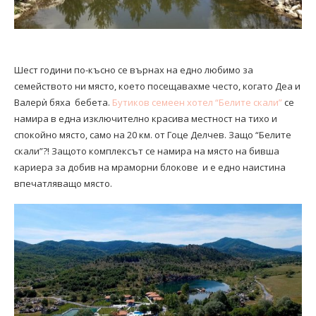
Шест години по-късно се върнах на едно любимо за
семейството ни място, което посещавахме често, когато Деа и
Валерѝ бяха бебета.
Бутиков семеен хотел “Белите скали”
се
намира в една изключително красива местност на тихо и
спокойно място, само на 20 км. от Гоце Делчев. Защо “Белите
скали”?! Защото комплексът се намира на място на бивша
кариера за добив на мраморни блокове и е едно наистина
впечатляващо място.