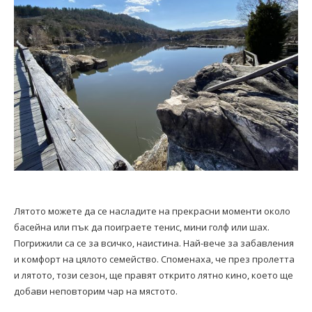
Лятото можете да се насладите на прекрасни моменти около
басейна или пък да поиграете тенис, мини голф или шах.
Погрижили са се за всичко, наистина. Най-вече за забавления
и комфорт на цялото семейство. Споменаха, че през пролетта
и лятото, този сезон, ще правят открито лятно кино, което ще
добави неповторим чар на мястото.