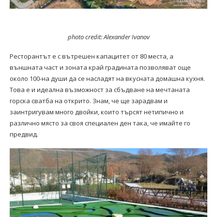
photo credit: Alexander Ivanov
Ресторантът е с вътрешен капацитет от 80 места, а
външната част и зоната край градината позволяват още
около 100-на души да се насладят на вкусната домашна кухня.
Това е и идеална възможност за сбъдване на мечтаната
горска сватба на открито. Знам, че ще зарадвам и
заинтригувам много двойки, които търсят нетипично и
различно място за своя специален ден така, че имайте го
предвид.