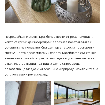
Посрещайки ни в центъра, бяхме поети от рецепционист,
който се грижи да информира и запознае посетителите с
условията на ползване. Спа центърът е доста просторен и
светъл, което адски много ми хареса. Басейнът е със стъклен
таван, позволявайки прекрасна гледка и усещане, че си на
открито, а за първи път видях сауна с прозорец,
позовляваща гледка към зеленина и природа. Изключително
успокояващо и релаксиращо.