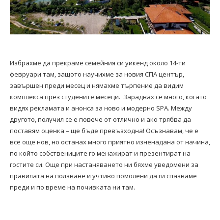
Избрахме да прекраме семейния си уикенд около 14-ти
февруари там, защото научихме за новия СПА център,
завършен преди месец и нямахме търпение да видим
комплекса през студените месеци. Зарадвах се много, когато
видях рекламата и анонса за ново и модерно SPA. Между
другото, получил се е повече от отлично и ако трябва да
поставям оценка – ще бъде превъзходна! Осъзнавам, че е
все още нов, но останах много приятно изненадана от начина,
по който собствениците го менажират и презентират на
гостите си. Още при настаняването ни бяхме уведомени за
правилата на ползване и учтиво помолени да ги спазваме
преди и по време на почивката ни там.