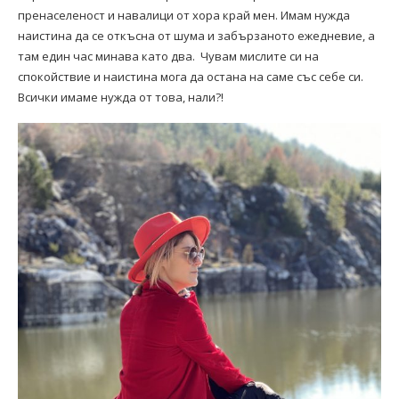
пренаселеност и навалици от хора край мен. Имам нужда
наистина да се откъсна от шума и забързаното ежедневие, а
там един час минава като два. Чувам мислите си на
спокойствие и наистина мога да остана на саме със себе си.
Всички имаме нужда от това, нали?!