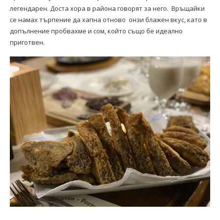
легендарен. Доста хора в района говорят за него. Връщайки
се намах търпение да хапна отново онзи блажен вкус, като в
допълнение пробвахме и сом, който също бе идеално
приготвен.