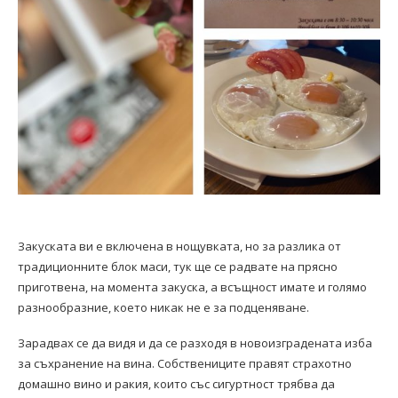
Закуската ви е включена в нощувката, но за разлика от
традиционните блок маси, тук ще се радвате на прясно
приготвена, на момента закуска, а всъщност имате и голямо
разнообразние, което никак не е за подценяване.
Зарадвах се да видя и да се разходя в новоизградената изба
за съхранение на вина. Собствениците правят страхотно
домашно вино и ракия, които със сигуртност трябва да