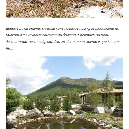
Даваме ли си реална сметка какви съкровища крие любимата ни
България?! Купуваме самолетни билети и мечтаем за нови
дестинации, често обръщайки гръб на това, което е пред очите
ни….