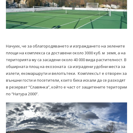
Начуих, че за облагородяването и изграждането на зелените
площи на комплекса са доставени около 3000 куб. м земя, а на
територията му са засадени около 40 000 вида растителност. В
обширната площ на екозоната са изградени удобни места за
излети, екомаршрути и велопътеки. Комплексът е отворен за
външни гости и посетители, които биха искали да се разходят
в резерват “Славянка”, който е част от защитените територии
по “Натура 2000”.