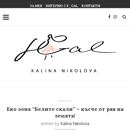
ЗА МЕН
ИНТЕРВЮ С F_GAL
КОНТАКТИ
Journeys
Еко зона “Белите скали” – късче от рая на
земята!
written by
Kalina Nikolova