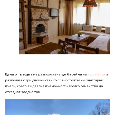
Една от къщите
е разположена
до басейна
на
комплекса
и
разполага с три двойни стаи със самостоятелни санитарни
възли, което е идеална възможност няколко семейства да
отседнат заедно там.