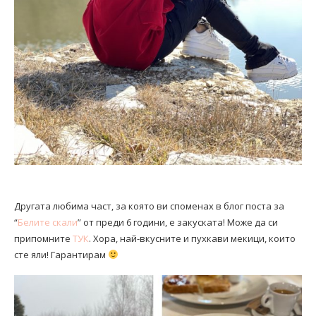
Другата любима част, за която ви споменах в блог поста за
“
Белите скали
” от преди 6 години, е закуската! Може да си
припомните
ТУК
. Хора, най-вкусните и пухкави мекици, които
сте яли! Гарантирам