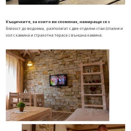
Къщичките, за които ви споменах, намиращи се
в
близост до водоема, разполагат с две отделни стаи (спалня и
хол с камина и страхотна тераса с външна камина.