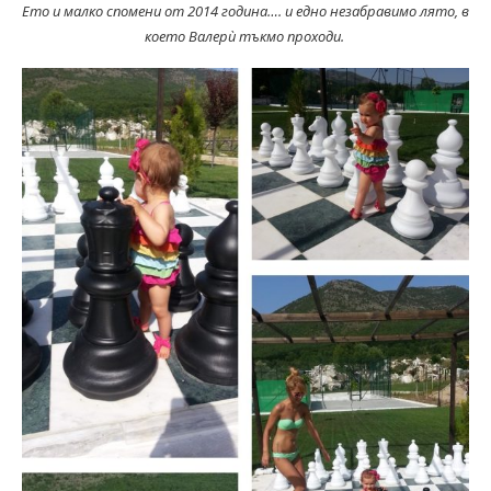
Ето и малко спомени от 2014 година…. и едно незабравимо лято, в
което Валерѝ тъкмо проходи.