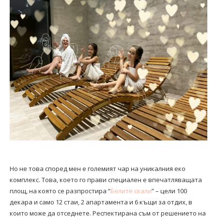
Но не това според мен е големият чар на уникалния еко
комплекс. Това, което го прави специален е впечатляващата
площ, на която се разпростира “
Белите скали
” – цели 100
декара и само 12 стаи, 2 апартамента и 6 къщи за отдих, в
които може да отседнете. Респектирана съм от решението на