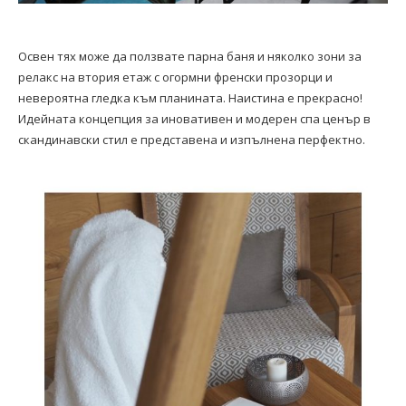
Освен тях може да ползвате парна баня и няколко зони за
релакс на втория етаж с огормни френски прозорци и
невероятна гледка към планината. Наистина е прекрасно!
Идейната концепция за иновативен и модерен спа ценър в
скандинавски стил е представена и изпълнена перфектно.