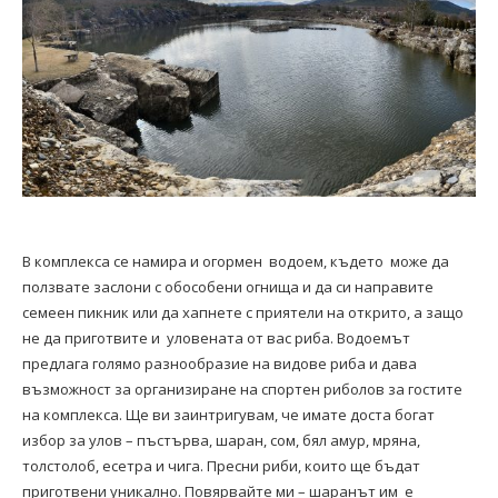
В комплекса се намира и огормен водоем, където може да
ползвате заслони с обособени огнища и да си направите
семеен пикник или да хапнете с приятели на открито, а защо
не да приготвите и уловената от вас риба. Водоемът
предлага голямо разнообразие на видове риба и дава
възможност за организиране на спортен риболов за гостите
на комплекса. Ще ви заинтригувам, че имате доста богат
избор за улов – пъстърва, шаран, сом, бял амур, мряна,
толстолоб, есетра и чига. Пресни риби, които ще бъдат
приготвени уникално. Повярвайте ми – шаранът им е